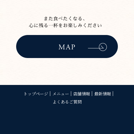
トップページ
メニュー
店舗情報
最新情報
よくあるご質問