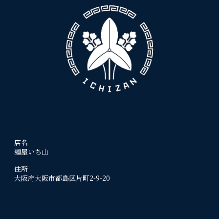
店名
麺屋いち山
住所
大阪府大阪市都島区片町2-9-20