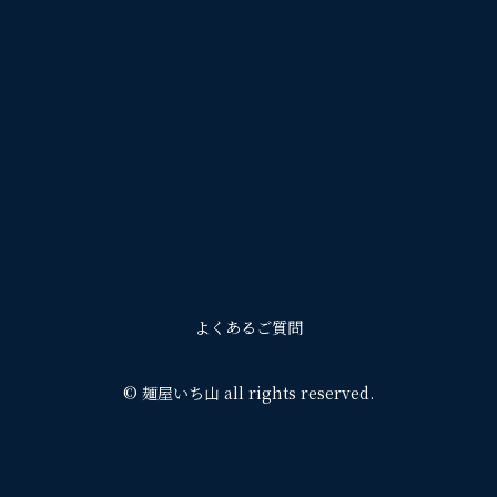
よくあるご質問
© 麺屋いち山 all rights reserved.