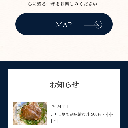
お知らせ
2024.11.1
.
真鯛の胡麻漬け丼 500円 -|-|-|-
[…]