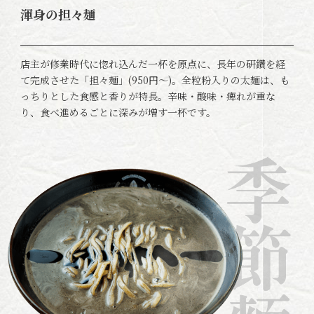
渾身の担々麺
店主が修業時代に惚れ込んだ一杯を原点に、長年の研鑽を経
て完成させた「担々麺」(950円〜)。全粒粉入りの太麺は、も
っちりとした食感と香りが特長。辛味・酸味・痺れが重な
り、食べ進めるごとに深みが増す一杯です。