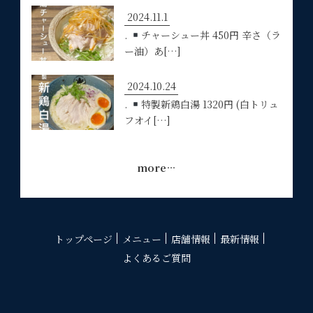
2024.11.1
.
チャーシュー丼 450円 辛さ（ラ
ー油）あ[…]
2024.10.24
.
特製新鶏白湯 1320円 (白トリュ
フオイ[…]
more…
トップページ
メニュー
店舗情報
最新情報
よくあるご質問